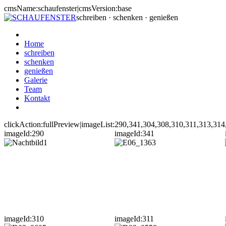
cmsName:schaufenster|cmsVersion:base
schreiben · schenken · genießen
Home
schreiben
schenken
genießen
Galerie
Team
Kontakt
clickAction:fullPreview|imageList:290,341,304,308,310,311,313,31
imageId:290
imageId:341
imageId:310
imageId:311